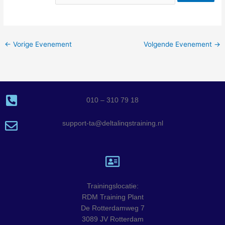
←
Vorige Evenement
Volgende Evenement
→
010 – 310 79 18
support-ta@deltalinqstraining.nl
Trainingslocatie:
RDM Training Plant
De Rotterdamweg 7
3089 JV Rotterdam