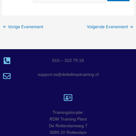
←
Vorige Evenement
Volgende Evenement
→
010 – 310 79 18
support-ta@deltalinqstraining.nl
Trainingslocatie:
RDM Training Plant
De Rotterdamweg 7
3089 JV Rotterdam