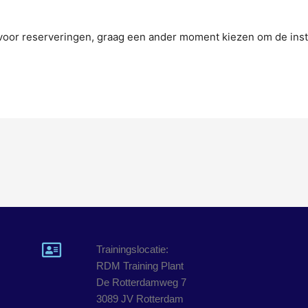
n voor reserveringen, graag een ander moment kiezen om de inst
Trainingslocatie:
RDM Training Plant
De Rotterdamweg 7
3089 JV Rotterdam