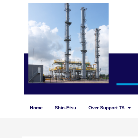
Ga
naar
de
inhoud
Home
Shin-Etsu
Over Support TA