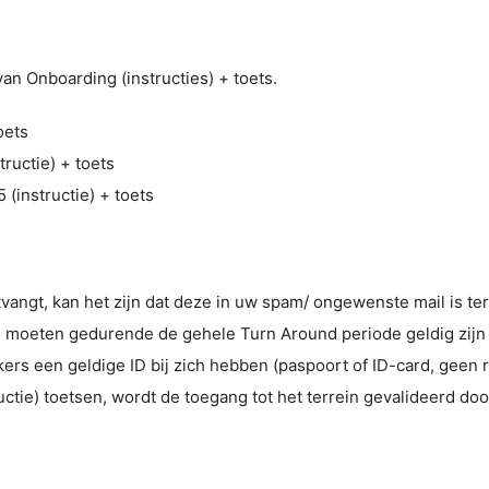
n Onboarding (instructies) + toets.
oets
tructie) + toets
(instructie) + toets
tvangt, kan het zijn dat deze in uw spam/ ongewenste mail is t
ies moeten gedurende de gehele Turn Around periode geldig zij
s een geldige ID bij zich hebben (paspoort of ID-card, geen ri
uctie) toetsen, wordt de toegang tot het terrein gevalideerd do