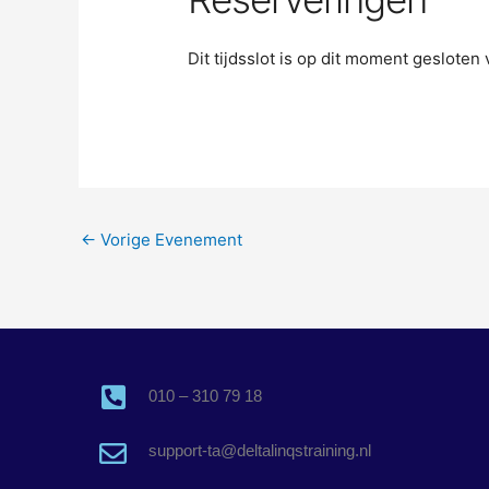
Dit tijdsslot is op dit moment geslote
←
Vorige Evenement
010 – 310 79 18
support-ta@deltalinqstraining.nl