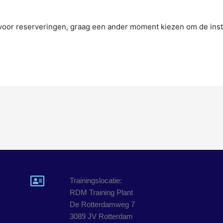
n voor reserveringen, graag een ander moment kiezen om de inst
Trainingslocatie:
RDM Training Plant
De Rotterdamweg 7
3089 JV Rotterdam