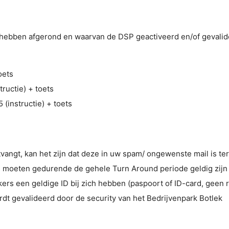
ebben afgerond en waarvan de DSP geactiveerd en/of gevalide
oets
tructie) + toets
(instructie) + toets
tvangt, kan het zijn dat deze in uw spam/ ongewenste mail is t
ies moeten gedurende de gehele Turn Around periode geldig zij
s een geldige ID bij zich hebben (paspoort of ID-card, geen ri
rdt gevalideerd door de security van het Bedrijvenpark Botlek