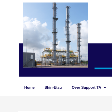
Ga
naar
de
inhoud
Home
Shin-Etsu
Over Support TA