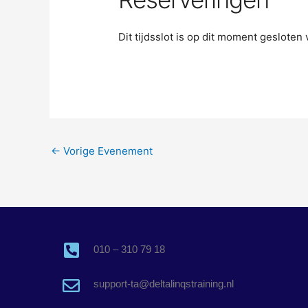
Dit tijdsslot is op dit moment geslote
←
Vorige Evenement
010 – 310 79 18
support-ta@deltalinqstraining.nl