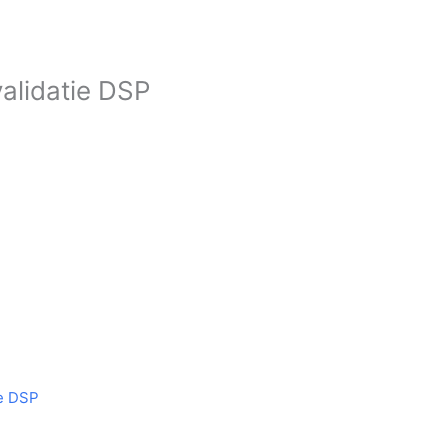
validatie DSP
ie DSP