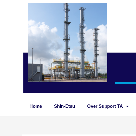
Ga
naar
de
inhoud
Home
Shin-Etsu
Over Support TA