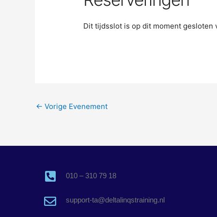
Dit tijdsslot is op dit moment geslote
←
Vorige Evenement
010 – 310 79 18
support-ta@deltalinqstraining.nl