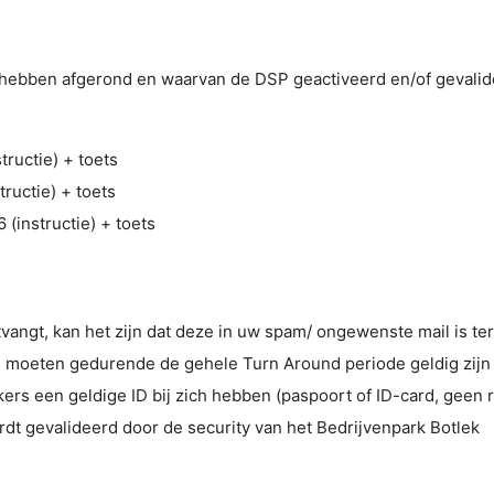
ebben afgerond en waarvan de DSP geactiveerd en/of gevalide
tructie) + toets
tructie) + toets
(instructie) + toets
tvangt, kan het zijn dat deze in uw spam/ ongewenste mail is t
ies moeten gedurende de gehele Turn Around periode geldig zij
s een geldige ID bij zich hebben (paspoort of ID-card, geen ri
rdt gevalideerd door de security van het Bedrijvenpark Botlek