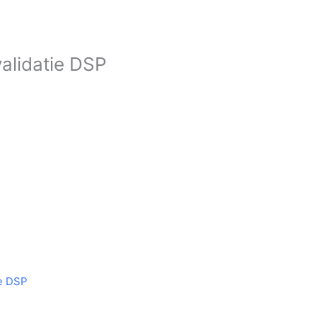
validatie DSP
ie DSP