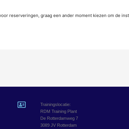
n voor reserveringen, graag een ander moment kiezen om de inst
Trainingslocatie:
RDM Training Plant
De Rotterdamweg 7
3089 JV Rotterdam