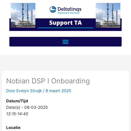
Ga
naar
de
inhoud
Nobian DSP I Onboarding
Door
Evelyn Struijk
/
8 maart 2025
Datum/Tijd
Date(s) - 08-03-2025
13:15-14:45
Locatie