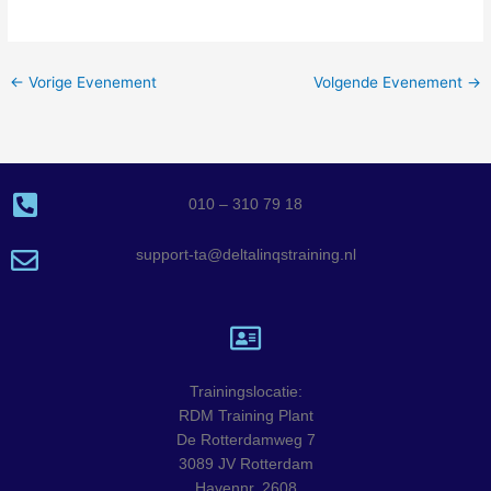
←
Vorige Evenement
Volgende Evenement
→
010 – 310 79 18
support-ta@deltalinqstraining.nl
Trainingslocatie:
RDM Training Plant
De Rotterdamweg 7
3089 JV Rotterdam
Havennr. 2608