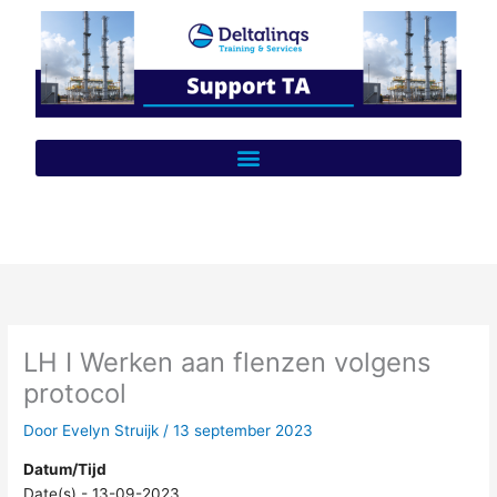
Ga
naar
de
inhoud
LH I Werken aan flenzen volgens
protocol
Door
Evelyn Struijk
/
13 september 2023
Datum/Tijd
Date(s) - 13-09-2023