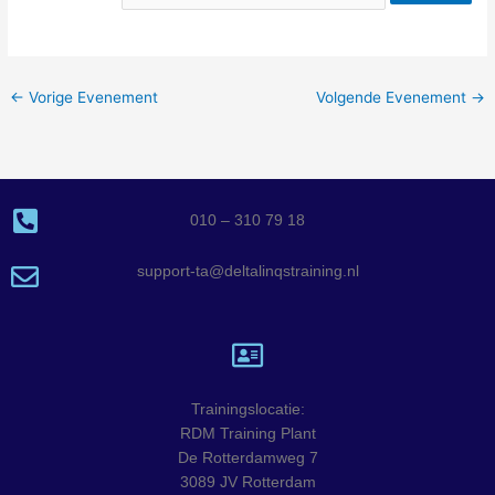
←
Vorige Evenement
Volgende Evenement
→
010 – 310 79 18
support-ta@deltalinqstraining.nl
Trainingslocatie:
RDM Training Plant
De Rotterdamweg 7
3089 JV Rotterdam