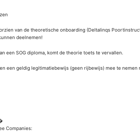
nzen
oorzien van de theoretische onboarding (Deltalinqs Poortinstru
n kunnen deelnemen!
van een SOG diploma, komt de theorie toets te vervallen.
en een geldig legitimatiebewijs (geen rijbewijs) mee te nemen 
�
see Companies: