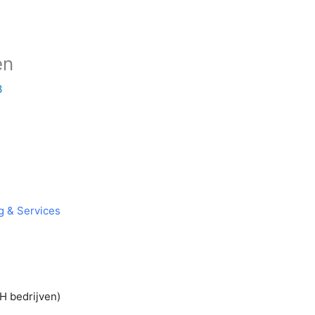
en
3
ng & Services
H bedrijven)