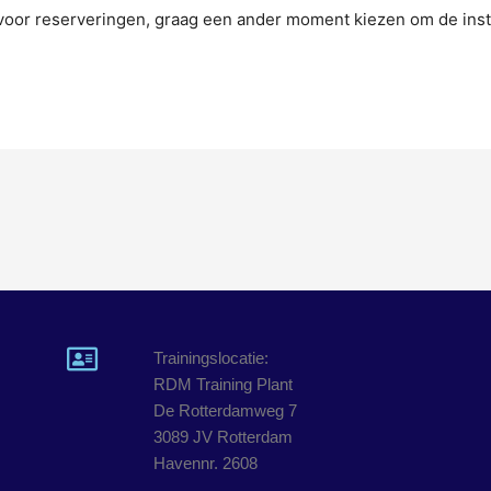
n voor reserveringen, graag een ander moment kiezen om de inst
Trainingslocatie:
RDM Training Plant
De Rotterdamweg 7
3089 JV Rotterdam
Havennr. 2608