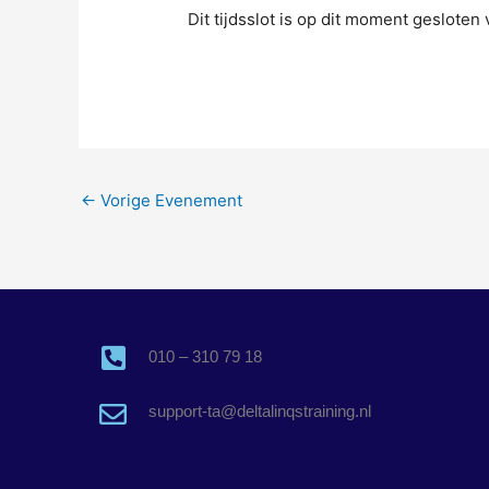
Dit tijdsslot is op dit moment geslote
←
Vorige Evenement
010 – 310 79 18
support-ta@deltalinqstraining.nl