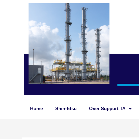
Ga
naar
de
inhoud
Home
Shin-Etsu
Over Support TA