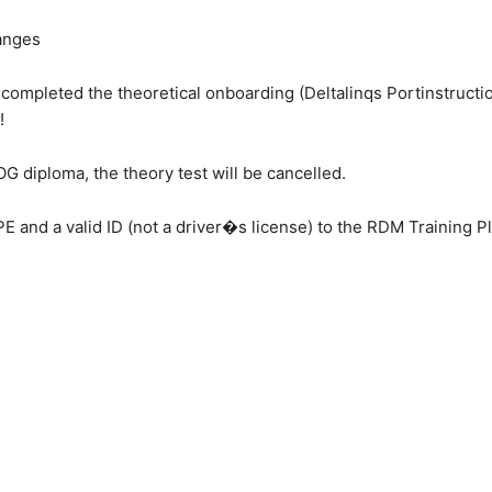
anges
e completed the theoretical onboarding (Deltalinqs Portinstruc
!
SOG diploma, the theory test will be cancelled.
PE and a valid ID (not a driver�s license) to the RDM Training Pl