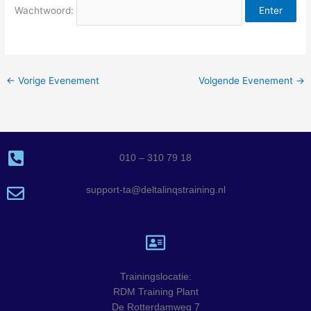
Wachtwoord:
←
Vorige Evenement
Volgende Evenement
→
010 – 310 79 18
support-ta@deltalinqstraining.nl
Trainingslocatie:
RDM Training Plant
De Rotterdamweg 7