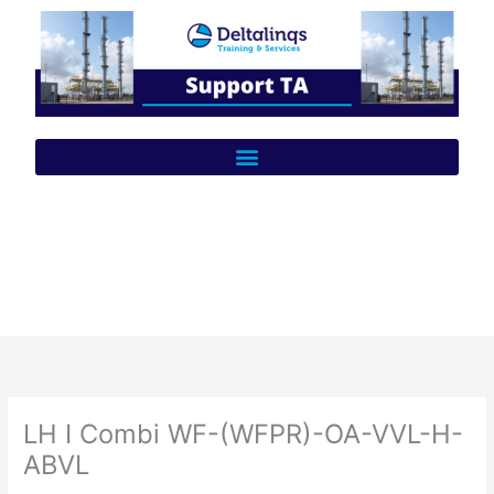
Ga
naar
de
inhoud
LH I Combi WF-(WFPR)-OA-VVL-H-
ABVL