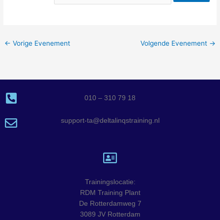
←
Vorige Evenement
Volgende Evenement
→
010 – 310 79 18
support-ta@deltalinqstraining.nl
Trainingslocatie:
RDM Training Plant
De Rotterdamweg 7
3089 JV Rotterdam